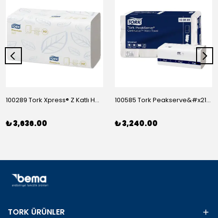
100289 Tork Xpress® Z Katlı Havlu Premium 150*21
100585 Tork Peakserve&#x2122; Sürekli Havlu 410*12
₺ 3,636.00
₺ 3,240.00
TORK ÜRÜNLER