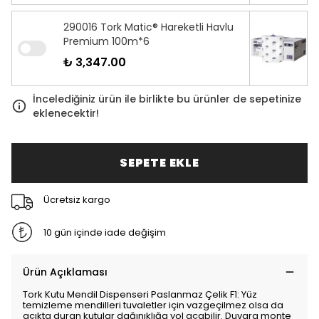
290016 Tork Matic® Hareketli Havlu
Premium 100m*6
₺ 3,347.00
İncelediğiniz ürün ile birlikte bu ürünler de sepetinize
eklenecektir!
SEPETE EKLE
Ücretsiz kargo
10 gün içinde iade değişim
Ürün Açıklaması
Tork Kutu Mendil Dispenseri Paslanmaz Çelik F1: Yüz
temizleme mendilleri tuvaletler için vazgeçilmez olsa da
açıkta duran kutular dağınıklığa yol açabilir. Duvara monte