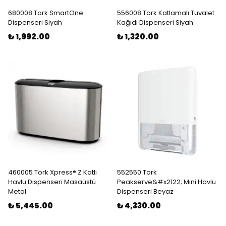
680008 Tork SmartOne
556008 Tork Katlamalı Tuvalet
Dispenseri Siyah
Kağıdı Dispenseri Siyah
₺ 1,992.00
₺ 1,320.00
460005 Tork Xpress® Z Katlı
552550 Tork
Havlu Dispenseri Masaüstü
Peakserve&#x2122; Mini Havlu
Metal
Dispenseri Beyaz
₺ 5,445.00
₺ 4,330.00