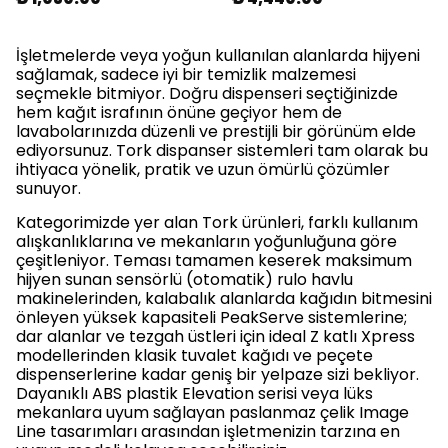
İşletmelerde veya yoğun kullanılan alanlarda hijyeni
sağlamak, sadece iyi bir temizlik malzemesi
seçmekle bitmiyor. Doğru dispenseri seçtiğinizde
hem kağıt israfının önüne geçiyor hem de
lavabolarınızda düzenli ve prestijli bir görünüm elde
ediyorsunuz. Tork dispanser sistemleri tam olarak bu
ihtiyaca yönelik, pratik ve uzun ömürlü çözümler
sunuyor.
Kategorimizde yer alan Tork ürünleri, farklı kullanım
alışkanlıklarına ve mekanların yoğunluğuna göre
çeşitleniyor. Teması tamamen keserek maksimum
hijyen sunan sensörlü (otomatik) rulo havlu
makinelerinden, kalabalık alanlarda kağıdın bitmesini
önleyen yüksek kapasiteli PeakServe sistemlerine;
dar alanlar ve tezgah üstleri için ideal Z katlı Xpress
modellerinden klasik tuvalet kağıdı ve peçete
dispenserlerine kadar geniş bir yelpaze sizi bekliyor.
Dayanıklı ABS plastik Elevation serisi veya lüks
mekanlara uyum sağlayan paslanmaz çelik Image
Line tasarımları arasından işletmenizin tarzına en