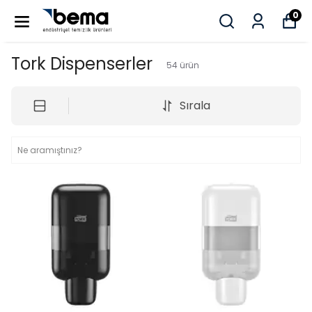
0
Tork Dispenserler
54
ürün
Sırala