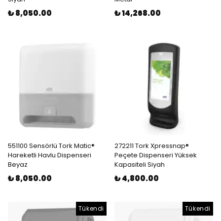
₺ 8,050.00
₺ 14,268.00
551100 Sensörlü Tork Matic®
272211 Tork Xpressnap®
Hareketli Havlu Dispenseri
Peçete Dispenseri Yüksek
Beyaz
Kapasiteli Siyah
₺ 8,050.00
₺ 4,800.00
Tükendi
Tükendi