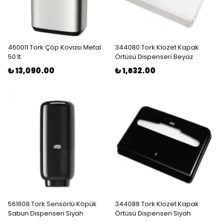
460011 Tork Çöp Kovası Metal
344080 Tork Klozet Kapak
50 lt
Örtüsü Dispenseri Beyaz
₺ 13,090.00
₺ 1,632.00
561608 Tork Sensörlü Köpük
344088 Tork Klozet Kapak
Sabun Dispenseri Siyah
Örtüsü Dispenseri Siyah