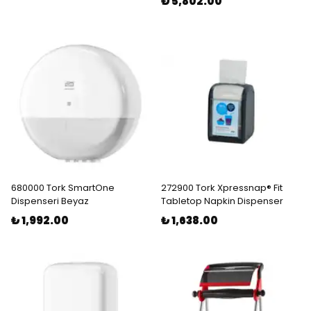
₺ 5,802.00
680000 Tork SmartOne
272900 Tork Xpressnap® Fit
Dispenseri Beyaz
Tabletop Napkin Dispenser
₺ 1,992.00
₺ 1,638.00