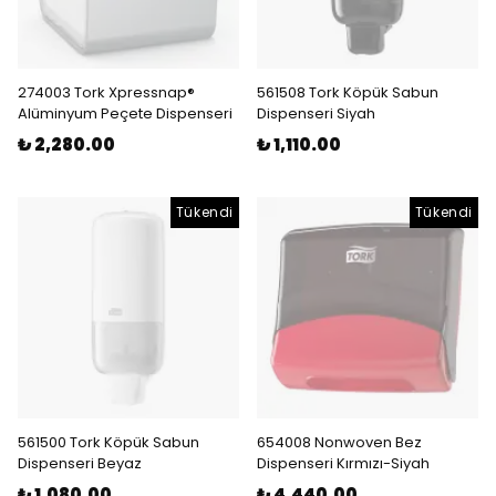
274003 Tork Xpressnap®
561508 Tork Köpük Sabun
Alüminyum Peçete Dispenseri
Dispenseri Siyah
₺ 2,280.00
₺ 1,110.00
Tükendi
Tükendi
561500 Tork Köpük Sabun
654008 Nonwoven Bez
Dispenseri Beyaz
Dispenseri Kırmızı-Siyah
₺ 1,080.00
₺ 4,440.00