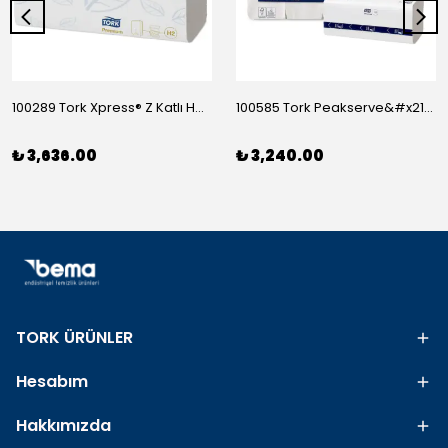
100289 Tork Xpress® Z Katlı Havlu Premium 150*21
100585 Tork Peakserve&#x2122; Sürekli Havlu 410*12
₺ 3,636.00
₺ 3,240.00
TORK ÜRÜNLER
Hesabım
Hakkımızda