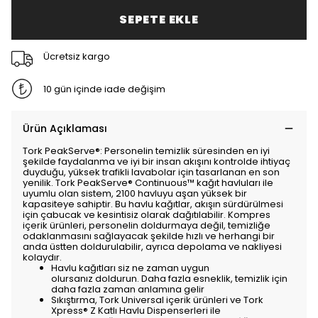
SEPETE EKLE
Ücretsiz kargo
10 gün içinde iade değişim
Ürün Açıklaması
Tork PeakServe®: Personelin temizlik süresinden en iyi
şekilde faydalanma ve iyi bir insan akışını kontrolde ihtiyaç
duyduğu, yüksek trafikli lavabolar için tasarlanan en son
yenilik. Tork PeakServe® Continuous™ kağıt havluları ile
uyumlu olan sistem, 2100 havluyu aşan yüksek bir
kapasiteye sahiptir. Bu havlu kağıtlar, akışın sürdürülmesi
için çabucak ve kesintisiz olarak dağıtılabilir. Kompres
içerik ürünleri, personelin doldurmaya değil, temizliğe
odaklanmasını sağlayacak şekilde hızlı ve herhangi bir
anda üstten doldurulabilir, ayrıca depolama ve nakliyesi
kolaydır.
Havlu kağıtları siz ne zaman uygun
olursanız doldurun. Daha fazla esneklik, temizlik için
daha fazla zaman anlamına gelir
Sıkıştırma, Tork Universal içerik ürünleri ve Tork
Xpress® Z Katlı Havlu Dispenserleri ile