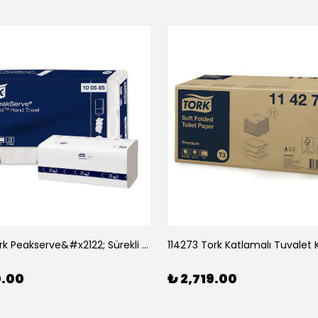
100585 Tork Peakserve&#x2122; Sürekli Havlu 410*12
0.00
₺ 2,719.00