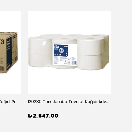
114273 Tork Katlamalı Tuvalet Kağıdı Premium 252*30
120280 Tork Jumbo Tuvalet Kağıdı Advanced 170m*12
₺ 2,547.00
₺ 3,