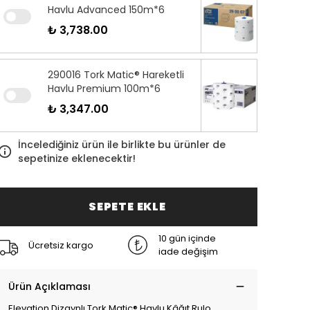
Havlu Advanced 150m*6
₺ 3,738.00
290016 Tork Matic® Hareketli
Havlu Premium 100m*6
₺ 3,347.00
İncelediğiniz ürün ile birlikte bu ürünler de
sepetinize eklenecektir!
SEPETE EKLE
10 gün içinde
Ücretsiz kargo
iade değişim
Ürün Açıklaması
Elevation Dizaynlı Tork Matic® Havlu Kâğıt Rulo