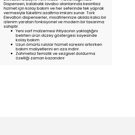
Dispenseri, kalabalık lavabo alanlarında kesintisiz
hizmet için kolay bakım ve her seferinde tek yaprak
vermesiyle tüketimi azaltma imkanı sunar. Tork
Elevation dispenserler, misafirlerinize akılda kalıcı bir
izlenim yaratan fonksiyonel ve modern bir tasarıma
sahiptir.
Yeni sarf malzemesi ihtiyacının yaklaştığını
belirten ürün düzey göstergesi sayesinde
kolay bakım
Uzun ömürlü rulolar hizmet süresini artırırken
bakım maliyetlerini en aza indirir.
Zahmetsiz temizlik ve sezgisel doldurma
özelliği zaman kazandırır