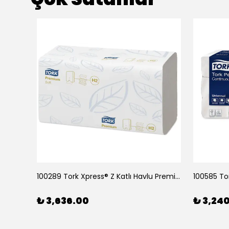
290067 Tork Matic® Hareketli Havlu Advanced 150m*6
100289 Tork Xpress® Z Katlı Havlu Premium 150*21
₺ 3,636.00
₺ 3,24