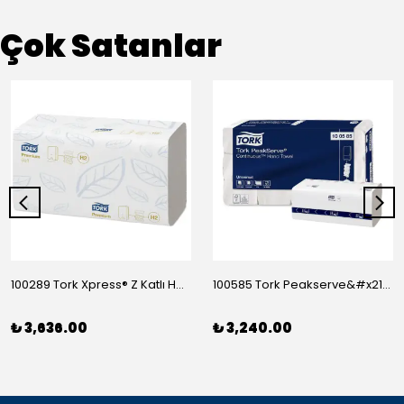
Çok Satanlar
100289 Tork Xpress® Z Katlı Havlu Premium 150*21
100585 Tork Peakserve&#x2122; Sürekli Havlu 410*12
₺ 3,636.00
₺ 3,240.00