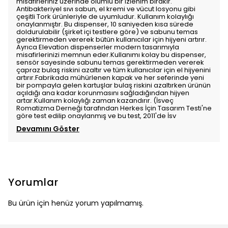
misafirleriniz üzerinde olumlu bir izlenim bırakır.
Antibakteriyel sıvı sabun, el kremi ve vücut losyonu gibi
çeşitli Tork ürünleriyle de uyumludur. Kullanım kolaylığı
onaylanmıştır. Bu dispenser, 10 saniyeden kısa sürede
doldurulabilir (şirket içi testlere göre) ve sabunu temas
gerektirmeden vererek bütün kullanıcılar için hijyeni artırır.
Ayrıca Elevation dispenserler modern tasarımıyla
misafirlerinizi memnun eder.Kullanımı kolay bu dispenser,
sensör sayesinde sabunu temas gerektirmeden vererek
çapraz bulaş riskini azaltır ve tüm kullanıcılar için el hijyenini
artırır.Fabrikada mühürlenen kapak ve her seferinde yeni
bir pompayla gelen kartuşlar bulaş riskini azaltırken ürünün
açıldığı ana kadar korunmasını sağladığından hijyen
artar.Kullanım kolaylığı zaman kazandırır. (İsveç
Romatizma Derneği tarafından Herkes İçin Tasarım Testi'ne
göre test edilip onaylanmış ve bu test, 2011'de İsv
Devamını Göster
Yorumlar
Bu ürün için henüz yorum yapılmamış.