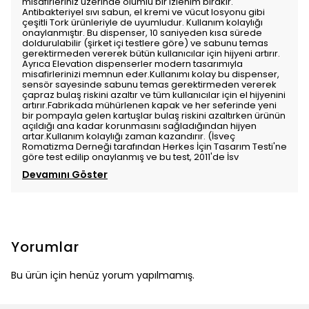
misafirleriniz üzerinde olumlu bir izlenim bırakır.
Antibakteriyel sıvı sabun, el kremi ve vücut losyonu gibi
çeşitli Tork ürünleriyle de uyumludur. Kullanım kolaylığı
onaylanmıştır. Bu dispenser, 10 saniyeden kısa sürede
doldurulabilir (şirket içi testlere göre) ve sabunu temas
gerektirmeden vererek bütün kullanıcılar için hijyeni artırır.
Ayrıca Elevation dispenserler modern tasarımıyla
misafirlerinizi memnun eder.Kullanımı kolay bu dispenser,
sensör sayesinde sabunu temas gerektirmeden vererek
çapraz bulaş riskini azaltır ve tüm kullanıcılar için el hijyenini
artırır.Fabrikada mühürlenen kapak ve her seferinde yeni
bir pompayla gelen kartuşlar bulaş riskini azaltırken ürünün
açıldığı ana kadar korunmasını sağladığından hijyen
artar.Kullanım kolaylığı zaman kazandırır. (İsveç
Romatizma Derneği tarafından Herkes İçin Tasarım Testi'ne
göre test edilip onaylanmış ve bu test, 2011'de İsv
Devamını Göster
Yorumlar
Bu ürün için henüz yorum yapılmamış.