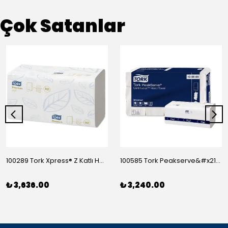
Çok Satanlar
100289 Tork Xpress® Z Katlı Havlu Premium 150*21
100585 Tork Peakserve&#x2122; Sürekli Havlu 410*12
₺ 3,636.00
₺ 3,240.00